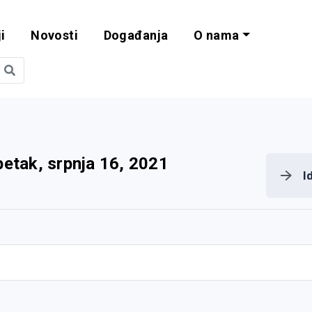
i
Novosti
Događanja
O nama
obilnost i progra
petak, srpnja 16, 2021
I