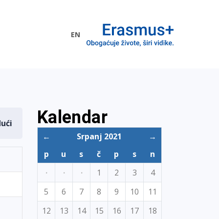
EN
me EU
Kalendar
dući
←
Srpanj 2021
→
p
u
s
č
p
s
n
·
·
·
1
2
3
4
5
6
7
8
9
10
11
12
13
14
15
16
17
18