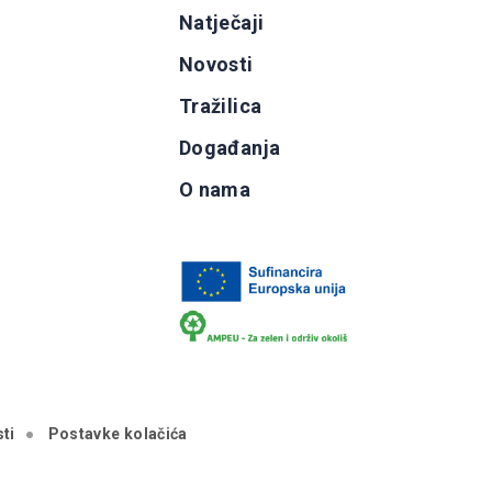
g
Natječaji
b
Novosti
Tražilica
Događanja
O nama
ti
Postavke kolačića