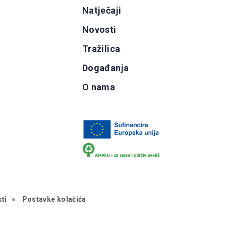
g
Natječaji
b
Novosti
Tražilica
Događanja
O nama
ti
Postavke kolačića