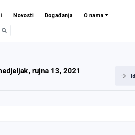
i
Novosti
Događanja
O nama
obilnost i progra
nedjeljak, rujna 13, 2021
I