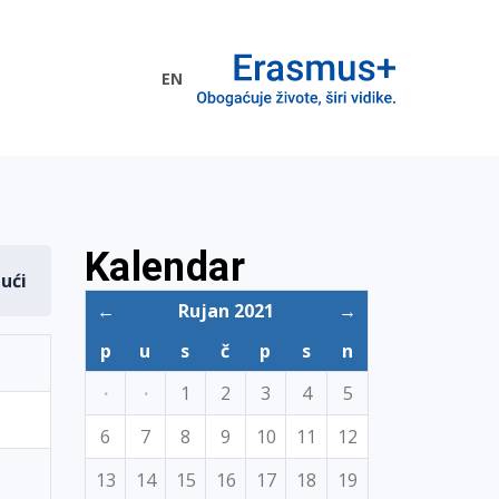
EN
me EU
Kalendar
dući
←
Rujan 2021
→
p
u
s
č
p
s
n
·
·
1
2
3
4
5
6
7
8
9
10
11
12
13
14
15
16
17
18
19