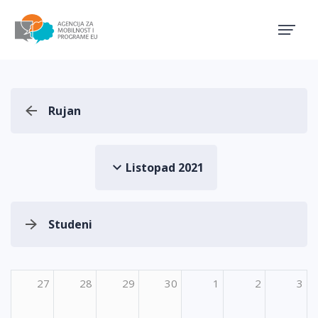
Agencija za mobilnost i pro
Rujan
Listopad 2021
Studeni
27
28
29
30
1
2
3