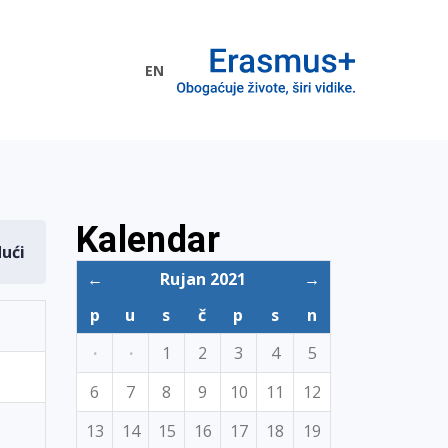
EN
me EU
Kalendar
dući
←
Rujan 2021
→
p
u
s
č
p
s
n
·
·
1
2
3
4
5
6
7
8
9
10
11
12
13
14
15
16
17
18
19