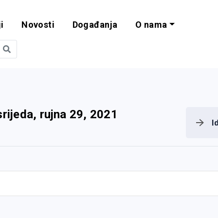
i
Novosti
Događanja
O nama
obilnost i progra
srijeda, rujna 29, 2021
I