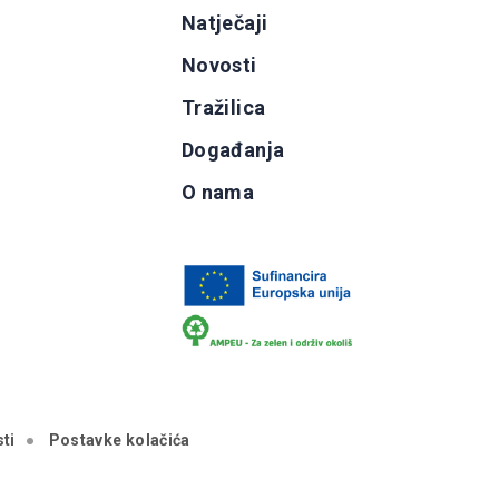
g
Natječaji
b
Novosti
Tražilica
Događanja
O nama
ti
Postavke kolačića