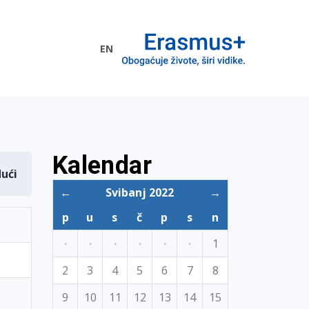
EN
me EU
Kalendar
dući
←
Svibanj 2022
→
p
u
s
č
p
s
n
·
·
·
·
·
·
1
2
3
4
5
6
7
8
9
10
11
12
13
14
15