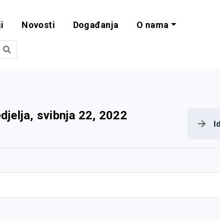
i
Novosti
Događanja
O nama
obilnost i progra
djelja, svibnja 22, 2022
I