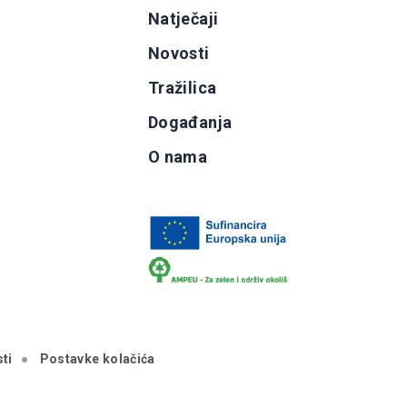
g
Natječaji
b
Novosti
Tražilica
Događanja
O nama
ti
Postavke kolačića