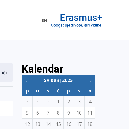
EN
me EU
Kalendar
dući
←
Svibanj 2025
→
p
u
s
č
p
s
n
·
·
·
1
2
3
4
5
6
7
8
9
10
11
12
13
14
15
16
17
18