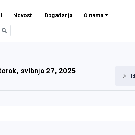
i
Novosti
Događanja
O nama
obilnost i progra
torak, svibnja 27, 2025
I