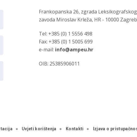
Frankopanska 26, zgrada Leksikografsko
zavoda Miroslav Krleža, HR - 10000 Zagre
Tel: +385 (0) 1 5556 498
Fax: +385 (0) 1 5005 699
e-mail:
info@ampeu.hr
OIB: 25385906011
tacija
Uvjeti korištenja
Kontakti
Izjava o pristupačnos