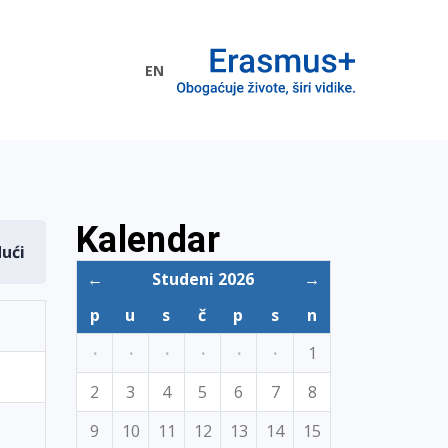
EN
me EU
Kalendar
dući
←
Studeni 2026
→
p
u
s
č
p
s
n
·
·
·
·
·
·
1
2
3
4
5
6
7
8
9
10
11
12
13
14
15