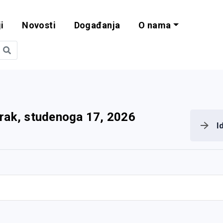
i
Novosti
Događanja
O nama
obilnost i progra
rak, studenoga 17, 2026
I