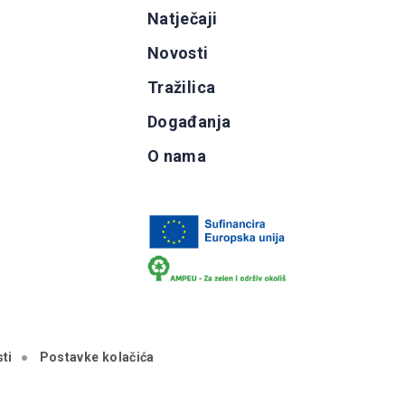
g
Natječaji
b
Novosti
Tražilica
Događanja
O nama
ti
Postavke kolačića