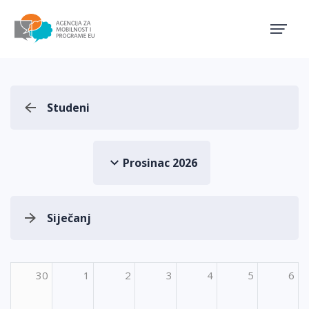
Agencija za mobilnost i pro
Studeni
Prosinac 2026
Siječanj
30
1
2
3
4
5
6