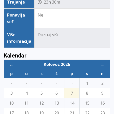
Trajanje
23h 30m
Ponavlja
Ne
se?
Više
Doznaj više
informacija
Kalendar
←
Kolovoz 2026
→
p
u
s
č
p
s
n
·
·
·
·
·
1
2
3
4
5
6
7
8
9
10
11
12
13
14
15
16
17
18
19
20
21
22
23