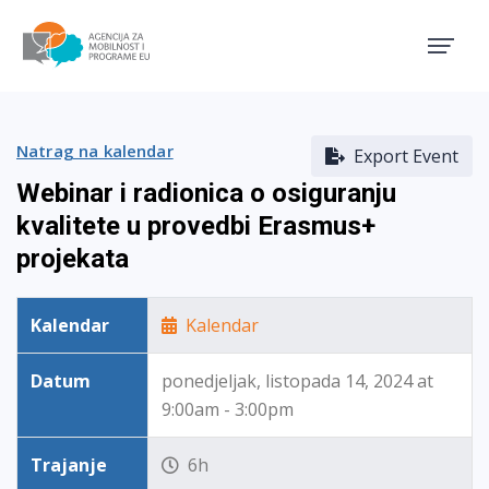
Agencija za mobilnost i pro
Natrag na kalendar
Export Event
Webinar i radionica o osiguranju
kvalitete u provedbi Erasmus+
projekata
Kalendar
Kalendar
Datum
ponedjeljak, listopada 14, 2024 at
9:00am - 3:00pm
Trajanje
6h