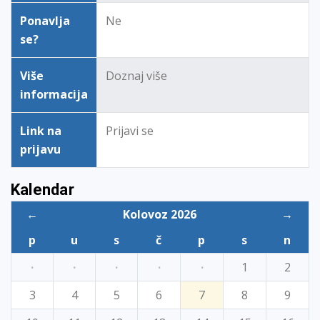
Ponavlja
Ne
se?
Više
Doznaj više
informacija
Link na
Prijavi se
prijavu
Kalendar
←
Kolovoz 2026
→
p
u
s
č
p
s
n
·
·
·
·
·
1
2
3
4
5
6
7
8
9