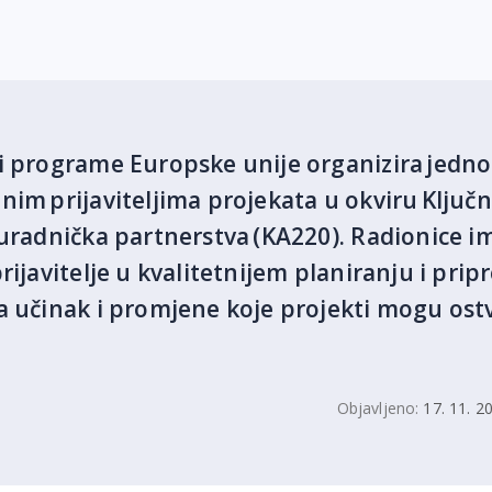
 i programe Europske unije organizira jedn
im prijaviteljima projekata u okviru Ključn
uradnička partnerstva (KA220). Radionice ima
rijavitelje u kvalitetnijem planiranju i pri
 učinak i promjene koje projekti mogu ostva
Objavljeno:
17. 11. 2