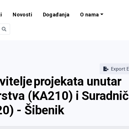
i
Novosti
Događanja
O nama
obilnost i progra
Export E
vitelje projekata unutar
rstva (KA210) i Suradni
0) - Šibenik