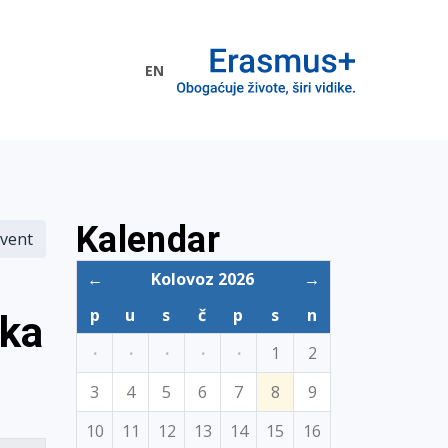
EN
me EU
Kalendar
vent
←
Kolovoz 2026
→
p
u
s
č
p
s
n
čka
·
·
·
·
·
1
2
3
4
5
6
7
8
9
10
11
12
13
14
15
16