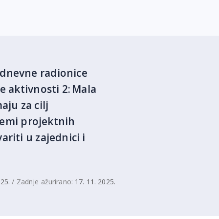
odnevne radionice
e aktivnosti 2: Mala
ju za cilj
premi projektnih
riti u zajednici i
025.
/ Zadnje ažurirano:
17. 11. 2025.