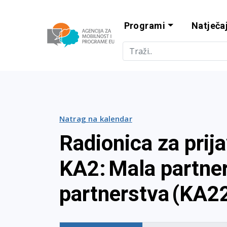
Programi
Natječaj
Agencija za m
Natrag na kalendar
Radionica za prija
KA2: Mala partne
partnerstva (KA22