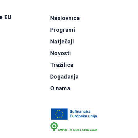
e EU
Naslovnica
Programi
g
Natječaji
b
Novosti
Tražilica
Događanja
O nama