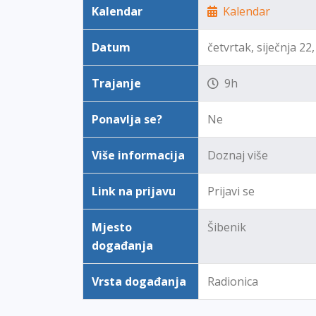
Kalendar
Kalendar
Datum
četvrtak, siječnja 22
Trajanje
9h
Ponavlja se?
Ne
Više informacija
Doznaj više
Link na prijavu
Prijavi se
Mjesto
Šibenik
događanja
Vrsta događanja
Radionica