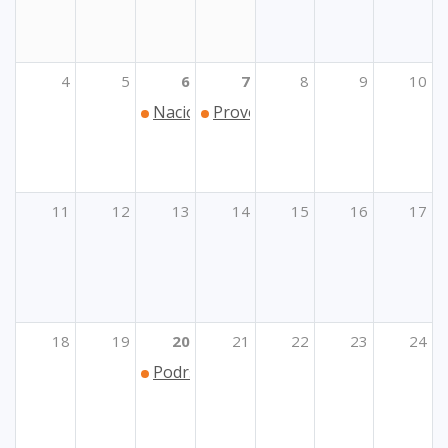
4
5
6
7
8
9
10
Nacionalna konferencija eTwinninga 20
Provedba inicijative alijansi eu
11
12
13
14
15
16
17
18
19
20
21
22
23
24
Podrška Ukrajini u području strukovno