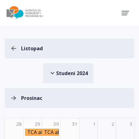
Agencija za mobilnost i pro
Listopad
Studeni 2024
Prosinac
28
29
30
31
1
2
3
TCA aktivnost Emphasizing virtual and inclusi
TCA aktivnost Emphasizing virtual and i