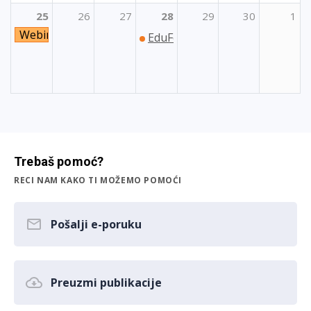
25
26
27
28
29
30
1
Webinar o Programima Unije za dionike regionalne i lo
EduFest: Festival studiranja i 
Trebaš pomoć?
RECI NAM KAKO TI MOŽEMO POMOĆI
Pošalji e-poruku
Preuzmi publikacije