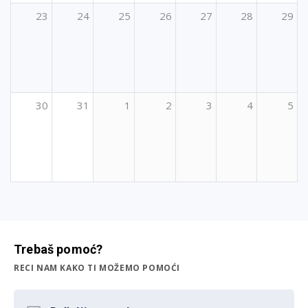
23
24
25
26
27
28
29
30
31
1
2
3
4
5
Trebaš pomoć?
RECI NAM KAKO TI MOŽEMO POMOĆI