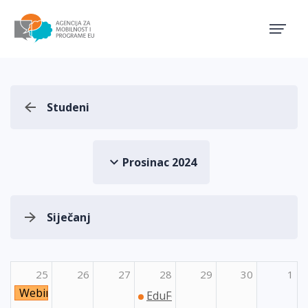
Agencija za mobilnost i pro
Studeni
Prosinac 2024
Siječanj
25
26
27
28
29
30
1
Webinar o Programima Unije za dionike regionalne i lo
EduFest: Festival studiranja i 