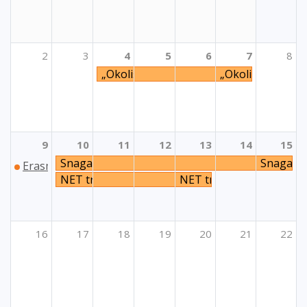
2
3
4
5
6
7
8
„Okoliš i borba protiv klimatskih promj
„Okoliš i borba 
9
10
11
12
13
14
15
Snaga neformalnog obrazovanja 2024.
Snaga ne
Erasmus+ godišnja konferencija za područje visokog o
NET trening "VOLiMe - Volontiranje i mentalno z
NET trening "VOLiMe - Vo
16
17
18
19
20
21
22