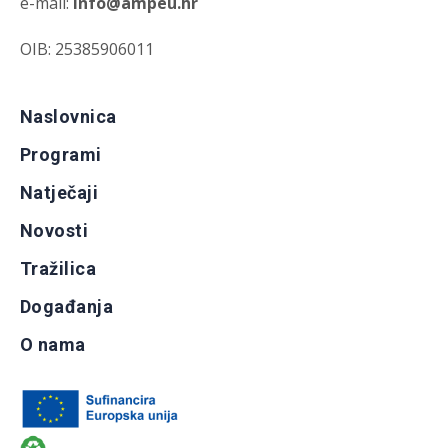
e-mail:
info@ampeu.hr
OIB: 25385906011
Naslovnica
Programi
Natječaji
Novosti
Tražilica
Događanja
O nama