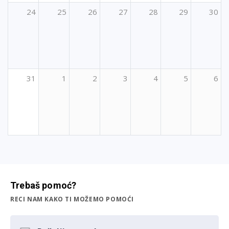
24
25
26
27
28
29
30
31
1
2
3
4
5
6
Trebaš pomoć?
RECI NAM KAKO TI MOŽEMO POMOĆI