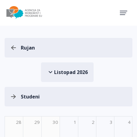
Agencija za mobilnost i pro
Rujan
Listopad 2026
Studeni
28
29
30
1
2
3
4