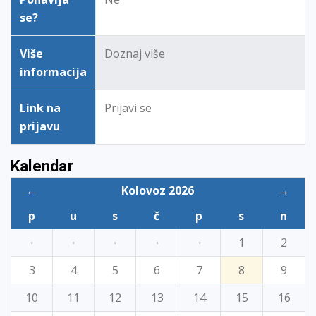
se?
Više
Doznaj više
informacija
Link na
Prijavi se
prijavu
Kalendar
←
Kolovoz 2026
→
p
u
s
č
p
s
n
·
·
·
·
·
1
2
3
4
5
6
7
8
9
10
11
12
13
14
15
16