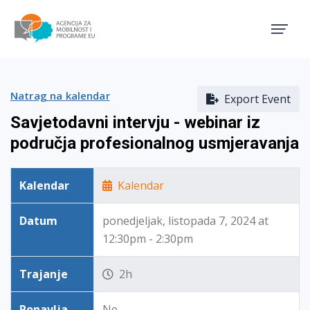
Agencija za mobilnost i pro
Natrag na kalendar
Export Event
Savjetodavni intervju - webinar iz
područja profesionalnog usmjeravanja
Kalendar
Kalendar
Datum
ponedjeljak, listopada 7, 2024 at
12:30pm - 2:30pm
Trajanje
2h
Ponavlja
Ne