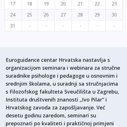
17
18
19
20
21
22
23
24
25
26
27
28
29
30
31
·
·
·
·
·
·
Euroguidance centar Hrvatska nastavlja s
organizacijom seminara i webinara za stručne
suradnike psihologe i pedagoge u osnovnim i
srednjim školama, u suradnji sa stručnjacima
s Filozofskog fakulteta Sveučilišta u Zagrebu,
Instituta društvenih znanosti „Ivo Pilar“ i
Hrvatskog zavoda za zapošljavanje. Već
desetu godinu zaredom, seminari su
prepoznati po kvaliteti i praktičnoj primjeni