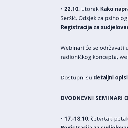
•
22.10.
utorak
Kako napra
Seršić, Odsjek za psihologi
Registracija za sudjelova
Webinari će se održavati 
radioničkog koncepta, we
Dostupni su
detaljni opis
DVODNEVNI SEMINARI 
•
17.-18.10.
četvrtak-peta
Registracija za sudjelova