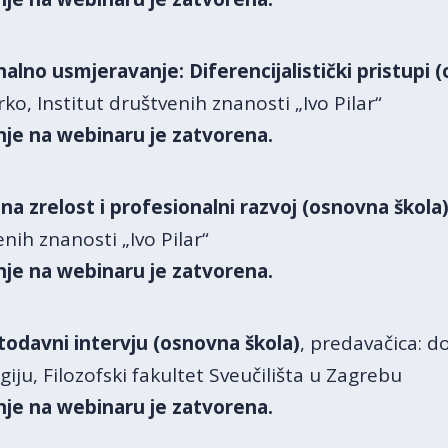
nalno usmjeravanje:
Diferencijalistički pristupi
erko, Institut društvenih znanosti „Ivo Pilar“
anje na
webinaru
je
zatvorena.
na zrelost i profesionalni razvoj (osnovn
a škola
nih znanosti „Ivo Pilar“
anje na
webinaru
je
zatvorena.
todavni intervju (osnovna škola)
, predavačica: d
iju, Filozofski fakultet Sveučilišta u Zagrebu
nje na webinaru je zatvorena.