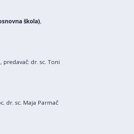
 (osnovna škola)
,
)
, predavač: dr. sc. Toni
oc. dr. sc. Maja Parmač