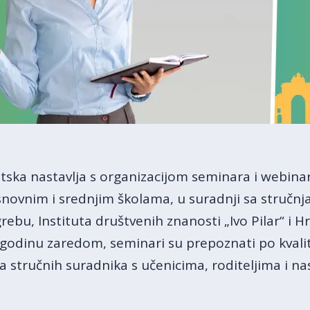
ska nastavlja s organizacijom seminara i webina
novnim i srednjim školama, u suradnji sa stručnj
grebu, Instituta društvenih znanosti „Ivo Pilar“ i 
 godinu zaredom, seminari su prepoznati po kvalite
 stručnih suradnika s učenicima, roditeljima i na