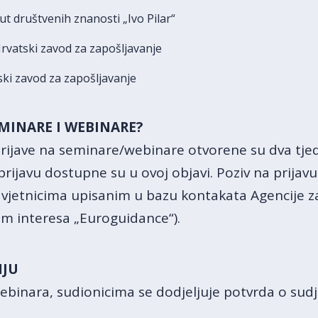
tut društvenih znanosti „Ivo Pilar“
Hrvatski zavod za zapošljavanje
ski zavod za zapošljavanje
EMINARE I
WEBINARE?
prijave na seminare/webinare otvorene su dva tje
prijavu dostupne su u ovoj objavi. Poziv na prijav
avjetnicima upisanim u bazu kontakata Agencije 
m interesa „Euroguidance“).
NJU
ebinara, sudionicima se dodjeljuje potvrda o su