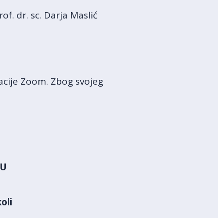
rof. dr. sc. Darja Maslić
acije Zoom. Zbog svojeg
BU
oli