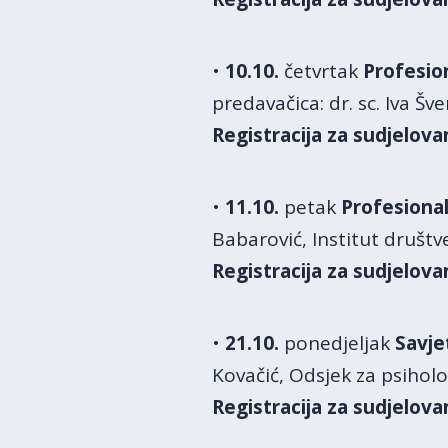
•
10.10.
četvrtak
Profesio
predavačica: dr. sc. Iva Šv
Registracija za sudjelov
•
11.10.
petak
Profesional
Babarović, Institut društve
Registracija za sudjelov
•
21.10.
ponedjeljak
Savje
Kovačić, Odsjek za psiholog
Registracija za sudjelova