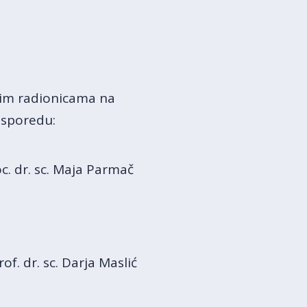
lnim radionicama na
asporedu:
oc. dr. sc. Maja Parmač
rof. dr. sc. Darja Maslić