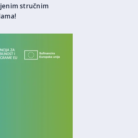
njenim stručnim
lama!