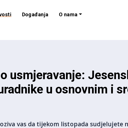
vosti
Događanja
O nama
lnost i programe 
no usmjeravanje: Jesens
uradnike u osnovnim i s
ziva vas da tijekom listopada sudjelujete 