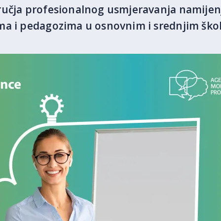
ručja profesionalnog usmjeravanja namije
ma i pedagozima u osnovnim i srednjim ško