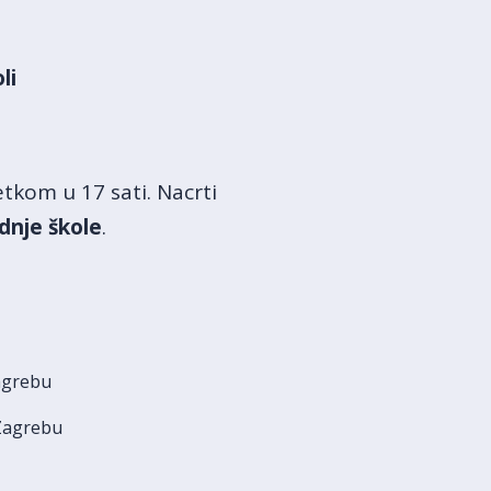
li
tkom u 17 sati. Nacrti
dnje škole
.
Zagrebu
 Zagrebu