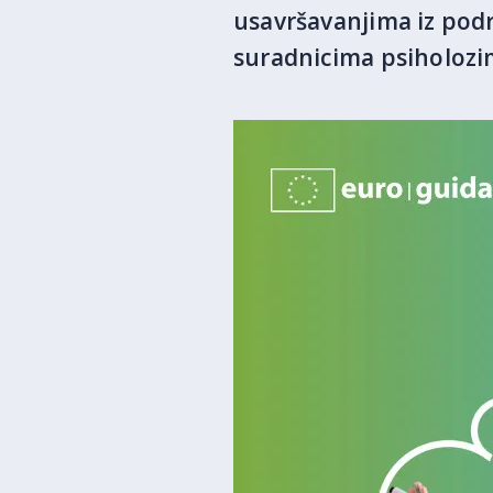
usavršavanjima iz pod
suradnicima psiholozi