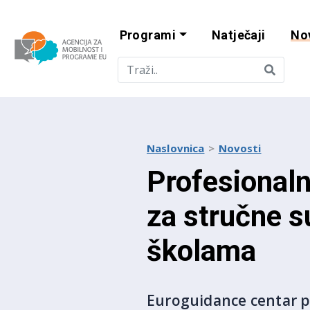
Programi
Natječaji
No
Agencija za mobi
Naslovnica
Novosti
Profesional
za stručne s
školama
Euroguidance centar po