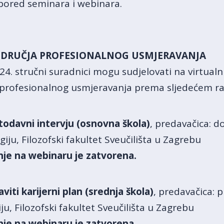
ored seminara i webinara.
ODRUČJA PROFESIONALNOG USMJERAVANJA
024. stručni suradnici mogu sudjelovati na virtua
ja profesionalnog usmjeravanja prema sljedećem r
todavni intervju (osnovna škola)
, predavačica: d
iju, Filozofski fakultet Sveučilišta u Zagrebu
nje na webinaru je zatvorena.
viti karijerni plan (srednja škola)
, predavačica: p
ju, Filozofski fakultet Sveučilišta u Zagrebu
anje na
webinaru
je
zatvorena.