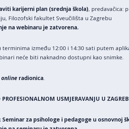
viti karijerni plan (srednja škola)
, predavačica: p
ju, Filozofski fakultet Sveučilišta u Zagrebu
nje na webinaru je zatvorena.
u terminima između 12:00 i 14:30 sati putem aplik
binari neće biti naknadno dostupni kao snimke.
i
online
radionica
.
O PROFESIONALNOM USMJERAVANJU
U ZAGRE
k
Seminar za psihologe i pedagoge u osnovnoj šk
nje na seminaru je zatvorena.