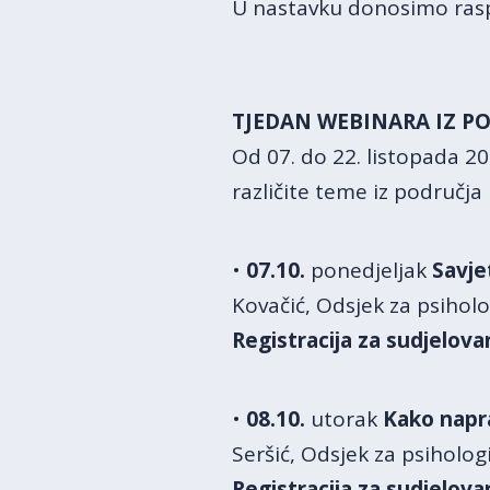
U nastavku donosimo rasp
TJEDAN WEBINARA IZ P
Od 07. do 22. listopada 2
različite teme iz područ
•
07.10.
ponedjeljak
Savje
Kovačić, Odsjek za psiholog
Registracija za sudjelova
•
08.10.
utorak
Kako napra
Seršić, Odsjek za psihologi
Registracija za sudjelov