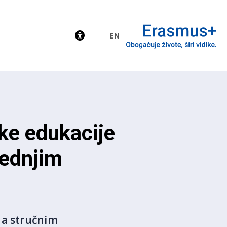
EN
EU
ke edukacije
rednjim
na stručnim