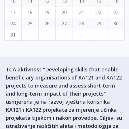
10
11
12
13
14
15
16
17
18
19
20
21
22
23
24
25
26
27
28
29
30
31
·
·
·
·
·
·
TCA aktivnost "Developing skills that enable
beneficiary organisations of KA121 and KA122
projects to measure and assess short-term
and long-term impact of their projects"
usmjerena je na razvoj vještina korisnika
KA121 i KA122 projekata za mjerenje učinka
projekata tijekom i nakon provedbe. Ciljevi su
istraživanje različitih alata i metodologija za