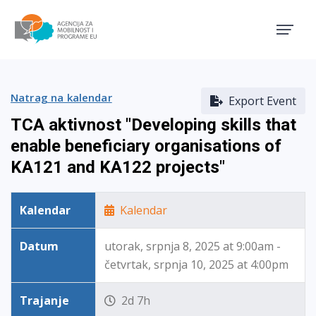
Agencija za mobilnost i pro
Natrag na kalendar
Export Event
TCA aktivnost "Developing skills that
enable beneficiary organisations of
KA121 and KA122 projects"
Kalendar
Kalendar
Datum
utorak, srpnja 8, 2025 at 9:00am -
četvrtak, srpnja 10, 2025 at 4:00pm
Trajanje
2d 7h