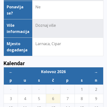
Ponavlja
Ne
se?
Više
Doznaj više
informacija
Mjesto
Larnaca, Cipar
događanja
Kalendar
←
Kolovoz 2026
→
p
u
s
č
p
s
n
·
·
·
·
·
1
2
3
4
5
6
7
8
9