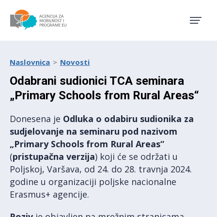
Agencija za mobilnost i pro
Naslovnica
Novosti
Odabrani sudionici TCA seminara
„Primary Schools from Rural Areas“
Donesena je
Odluka o odabiru sudionika za
sudjelovanje na seminaru pod nazivom
„Primary Schools from Rural Areas“
(
pristupačna verzija
) koji će se održati u
Poljskoj, Varšava, od 24. do 28. travnja 2024.
godine u organizaciji poljske nacionalne
Erasmus+ agencije.
Poziv
je objavljen na mrežnim stranicama