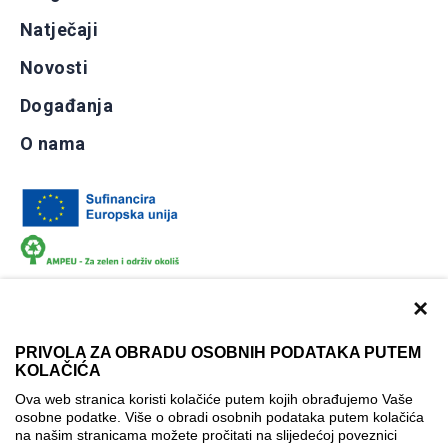
Natječaji
Novosti
Događanja
O nama
×
PRIVOLA ZA OBRADU OSOBNIH PODATAKA PUTEM
KOLAČIĆA
Dokumentacija
Uvjeti korištenja
Kontakti
Ova web stranica koristi kolačiće putem kojih obrađujemo Vaše
Izjava o pristupačnosti
osobne podatke. Više o obradi osobnih podataka putem kolačića
na našim stranicama možete pročitati na slijedećoj poveznici
Politika korištenja kolačića
Postavke kolačića