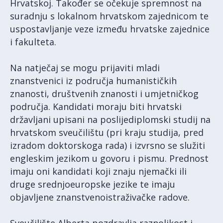
Hrvatskoj. Također se očekuje spremnost na
suradnju s lokalnom hrvatskom zajednicom te
uspostavljanje veze između hrvatske zajednice
i fakulteta.
Na natječaj se mogu prijaviti mladi
znanstvenici iz područja humanističkih
znanosti, društvenih znanosti i umjetničkog
područja. Kandidati moraju biti hrvatski
državljani upisani na poslijediplomski studij na
hrvatskom sveučilištu (pri kraju studija, pred
izradom doktorskoga rada) i izvrsno se služiti
engleskim jezikom u govoru i pismu. Prednost
imaju oni kandidati koji znaju njemački ili
druge srednjoeuropske jezike te imaju
objavljene znanstvenoistraživačke radove.
Sveučilište Alberta pozdravlja raznolikost i