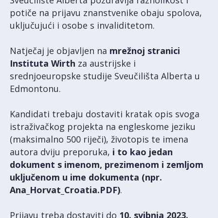
potiče na prijavu znanstvenike obaju spolova,
uključujući i osobe s invaliditetom.
Natječaj je objavljen na
mrežnoj stranici
Instituta Wirth
za austrijske i
srednjoeuropske studije Sveučilišta Alberta u
Edmontonu.
Kandidati trebaju dostaviti kratak opis svoga
istraživačkog projekta na engleskome jeziku
(maksimalno 500 riječi), životopis te imena
autora dviju preporuka,
i to kao jedan
dokument s imenom, prezimenom i zemljom
uključenom u ime dokumenta (npr.
Ana_Horvat_Croatia.PDF)
.
Prijavu treba dostaviti do
10. svibnja 2023.