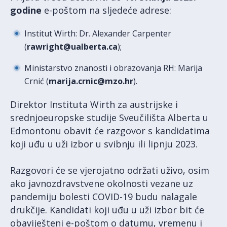
godine
e-poštom na sljedeće adrese:
Institut Wirth: Dr. Alexander Carpenter
(
rawright@ualberta.ca
);
Ministarstvo znanosti i obrazovanja RH: Marija
Crnić (
marija.crnic@mzo.hr
).
Direktor Instituta Wirth za austrijske i
srednjoeuropske studije Sveučilišta Alberta u
Edmontonu obavit će razgovor s kandidatima
koji uđu u uži izbor u svibnju ili lipnju 2023.
Razgovori će se vjerojatno održati uživo, osim
ako javnozdravstvene okolnosti vezane uz
pandemiju bolesti COVID-19 budu nalagale
drukčije. Kandidati koji uđu u uži izbor bit će
obaviješteni e-poštom o datumu, vremenu i