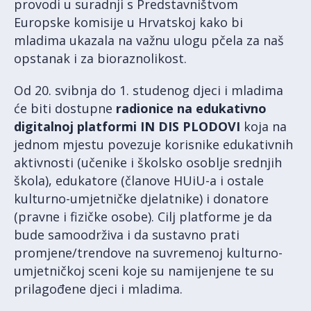
provodi u suradnji s Predstavništvom
Europske komisije u Hrvatskoj kako bi
mladima ukazala na važnu ulogu pčela za naš
opstanak i za bioraznolikost.
Od 20. svibnja do 1. studenog djeci i mladima
će biti dostupne
radionice na edukativno
digitalnoj platformi IN DIS PLODOVI
koja na
jednom mjestu povezuje korisnike edukativnih
aktivnosti (učenike i školsko osoblje srednjih
škola), edukatore (članove HUiU-a i ostale
kulturno-umjetničke djelatnike) i donatore
(pravne i fizičke osobe). Cilj platforme je da
bude samoodrživa i da sustavno prati
promjene/trendove na suvremenoj kulturno-
umjetničkoj sceni koje su namijenjene te su
prilagođene djeci i mladima.