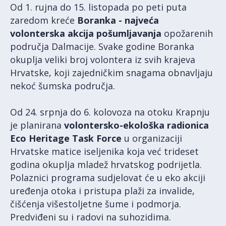
Od 1. rujna do 15. listopada po peti puta
zaredom kreće
Boranka - najveća
volonterska akcija pošumljavanja
opožarenih
područja Dalmacije. Svake godine Boranka
okuplja veliki broj volontera iz svih krajeva
Hrvatske, koji zajedničkim snagama obnavljaju
nekoć šumska područja.
Od 24. srpnja do 6. kolovoza na otoku Krapnju
je planirana
volontersko-ekološka radionica
Eco Heritage Task Force
u organizaciji
Hrvatske matice iseljenika koja već trideset
godina okuplja mladež hrvatskog podrijetla.
Polaznici programa sudjelovat će u eko akciji
uređenja otoka i pristupa plaži za invalide,
čišćenja višestoljetne šume i podmorja.
Predviđeni su i radovi na suhozidima.