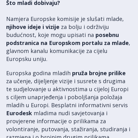
Što mladi dobivaju?
Namjera Europske komisije je slušati mlade,
njihove ideje i vizije
za bolju i održiviju
budućnost, koje mogu upisati na
posebnu
podstranica na Europskom portalu za mlade
,
glavnom kanalu komunikacije za cijelu
Europsku uniju.
Europska godina mladih
pruža brojne prilike
za učenje, dijeljenje vizije i susrete s drugima
te sudjelovanje u aktivnostima u cijeloj Europi
s ciljem unaprjeđenja i poboljšanja položaja
mladih u Europi. Besplatni informativni servis
Eurodesk
mladima nudi savjetovanja i
provjerene informacije o prilikama za
volontiranje, putovanja, stažiranja, studiranja i
razmjena i o brojnim drugim prilikama.