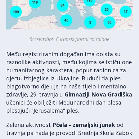
Screenshot: Europski portal za mlade
Među registriranim događanjima doista su
raznolike aktivnosti, među kojima se ističu one
humanitarnog karaktera, poput radionica za
djecu, izbjeglice iz Ukrajine. Budući da ples
blagotvorno djeluje na naše tijelo i mentalno
zdravlje, 29. travnja u
Gimnaziji Nova Gradiška
učenici će obilježiti Međunarodni dan plesa
plesajući "Jerusalema" ples.
Zelenu aktivnost
Pčela - zemaljski junak
od
travnja pa nadalje provodi Srednja škola Zabok