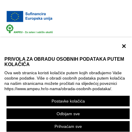
×
PRIVOLA ZA OBRADU OSOBNIH PODATAKA PUTEM
KOLAČIĆA
Dokumentacija
Uvjeti korištenja
Kontakti
Ova web stranica koristi kolačiće putem kojih obrađujemo Vaše
Izjava o pristupačnosti
osobne podatke. Više o obradi osobnih podataka putem kolačića
na našim stranicama možete pročitati na slijedećoj poveznici
Politika korištenja kolačića
Postavke kolačića
https://www.ampeu.hr/o-nama/obrada-osobnih-podataka/
.
© AMPEU, 2026.
Postavke kolačića
Ova mrežna stranica je ostvarena uz financijsku potporu
Europske komisije. Ona izražava isključivo stajalište autora
Odbijam sve
mrežne stranice i Komisija se ne može smatrati odgovornom
pri upotrebi informacija koje se na njoj nalaze.
Prihvaćam sve