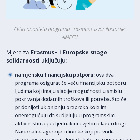
Četiri prioriteta programa Erasmus+ Izvor ilustacije:
AMPEU
Mjere za
Erasmus+
i
Europske snage
solidarnosti
uključuju:
namjensku financijsku potporu:
ova dva
programa osigurat će veću financijsku potporu
ljudima koji imaju slabije mogućnosti u smislu
pokrivanja dodatnih troškova ili potreba, što će
pridonijeti uklanjanju prepreka koje im
onemogućuju da sudjeluju u programskim
aktivnostima pod jednakim uvjetima kao i drugi.
Nacionalne agencije i dionike koji provode
programe na nacionalnoj i lokalnoj razini pozvani