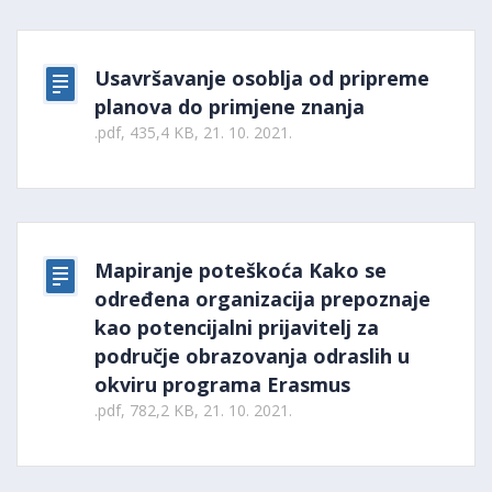
Usavršavanje osoblja od pripreme
planova do primjene znanja
.pdf, 435,4 KB, 21. 10. 2021.
Mapiranje poteškoća Kako se
određena organizacija prepoznaje
kao potencijalni prijavitelj za
područje obrazovanja odraslih u
okviru programa Erasmus
.pdf, 782,2 KB, 21. 10. 2021.