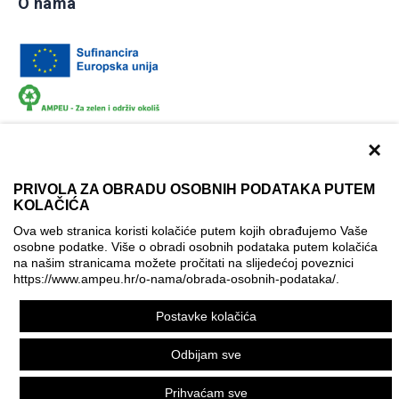
O nama
×
PRIVOLA ZA OBRADU OSOBNIH PODATAKA PUTEM
KOLAČIĆA
Dokumentacija
Uvjeti korištenja
Kontakti
Ova web stranica koristi kolačiće putem kojih obrađujemo Vaše
Izjava o pristupačnosti
osobne podatke. Više o obradi osobnih podataka putem kolačića
na našim stranicama možete pročitati na slijedećoj poveznici
Politika korištenja kolačića
Postavke kolačića
https://www.ampeu.hr/o-nama/obrada-osobnih-podataka/
.
© AMPEU, 2026.
Postavke kolačića
Ova mrežna stranica je ostvarena uz financijsku potporu
Europske komisije. Ona izražava isključivo stajalište autora
Odbijam sve
mrežne stranice i Komisija se ne može smatrati odgovornom
pri upotrebi informacija koje se na njoj nalaze.
Prihvaćam sve