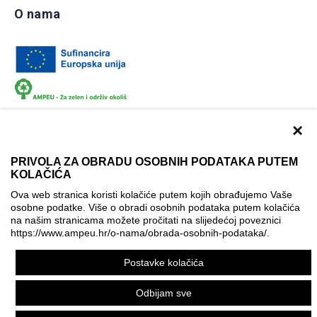
O nama
×
PRIVOLA ZA OBRADU OSOBNIH PODATAKA PUTEM
KOLAČIĆA
Dokumentacija
Uvjeti korištenja
Kontakti
Ova web stranica koristi kolačiće putem kojih obrađujemo Vaše
Izjava o pristupačnosti
osobne podatke. Više o obradi osobnih podataka putem kolačića
na našim stranicama možete pročitati na slijedećoj poveznici
Politika korištenja kolačića
Postavke kolačića
https://www.ampeu.hr/o-nama/obrada-osobnih-podataka/
.
© AMPEU, 2026.
Postavke kolačića
Ova mrežna stranica je ostvarena uz financijsku potporu
Europske komisije. Ona izražava isključivo stajalište autora
Odbijam sve
mrežne stranice i Komisija se ne može smatrati odgovornom