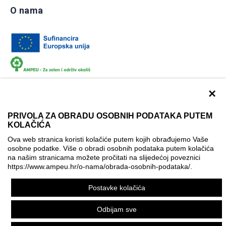
O nama
×
PRIVOLA ZA OBRADU OSOBNIH PODATAKA PUTEM
KOLAČIĆA
Dokumentacija
Uvjeti korištenja
Kontakti
Ova web stranica koristi kolačiće putem kojih obrađujemo Vaše
Izjava o pristupačnosti
osobne podatke. Više o obradi osobnih podataka putem kolačića
na našim stranicama možete pročitati na slijedećoj poveznici
Politika korištenja kolačića
Postavke kolačića
https://www.ampeu.hr/o-nama/obrada-osobnih-podataka/
.
© AMPEU, 2026.
Postavke kolačića
Ova mrežna stranica je ostvarena uz financijsku potporu
Europske komisije. Ona izražava isključivo stajalište autora
Odbijam sve
mrežne stranice i Komisija se ne može smatrati odgovornom