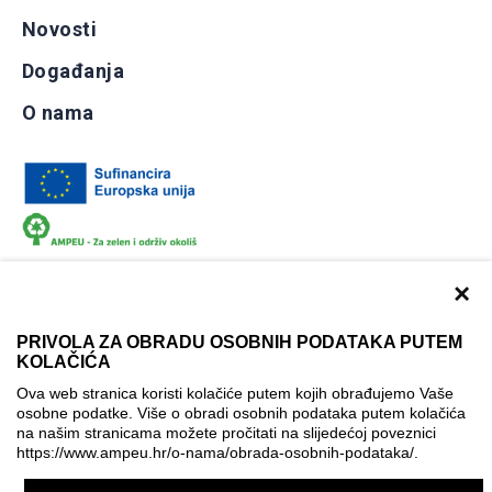
Novosti
Događanja
O nama
×
PRIVOLA ZA OBRADU OSOBNIH PODATAKA PUTEM
KOLAČIĆA
Dokumentacija
Uvjeti korištenja
Kontakti
Ova web stranica koristi kolačiće putem kojih obrađujemo Vaše
Izjava o pristupačnosti
osobne podatke. Više o obradi osobnih podataka putem kolačića
na našim stranicama možete pročitati na slijedećoj poveznici
Politika korištenja kolačića
Postavke kolačića
https://www.ampeu.hr/o-nama/obrada-osobnih-podataka/
.
© AMPEU, 2026.