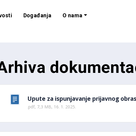
vosti
Događanja
O nama
lnost i programe 
Arhiva dokumenta
Upute za ispunjavanje prijavnog obra
.pdf, 7,3 MB, 16. 1. 2025.