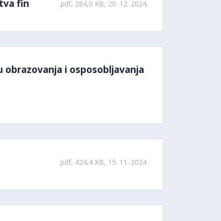
tva fin
.pdf, 284,0 KB, 20. 12. 2024.
u obrazovanja i osposobljavanja
.pdf, 424,4 KB, 15. 11. 2024.