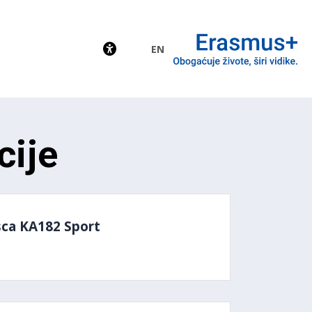
EN
EU
cije
sca KA182 Sport