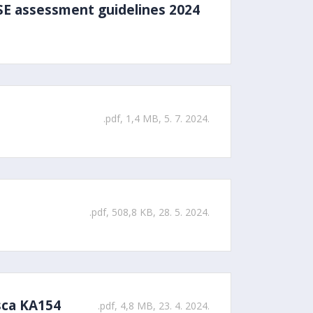
 SE assessment guidelines 2024
.pdf, 1,4 MB, 5. 7. 2024.
.pdf, 508,8 KB, 28. 5. 2024.
sca KA154
.pdf, 4,8 MB, 23. 4. 2024.