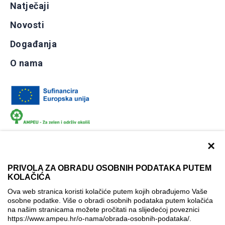
Natječaji
Novosti
Događanja
O nama
×
PRIVOLA ZA OBRADU OSOBNIH PODATAKA PUTEM
KOLAČIĆA
Dokumentacija
Uvjeti korištenja
Kontakti
Ova web stranica koristi kolačiće putem kojih obrađujemo Vaše
Izjava o pristupačnosti
osobne podatke. Više o obradi osobnih podataka putem kolačića
na našim stranicama možete pročitati na slijedećoj poveznici
Politika korištenja kolačića
Postavke kolačića
https://www.ampeu.hr/o-nama/obrada-osobnih-podataka/
.