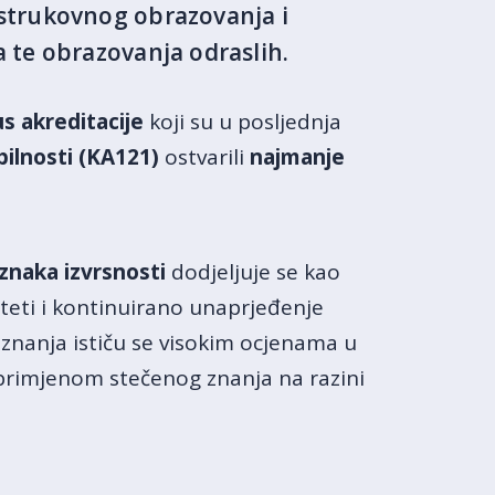
strukovnog obrazovanja i
 te obrazovanja odraslih.
s akreditacije
koji su u posljednja
bilnosti (KA121)
ostvarili
najmanje
znaka izvrsnosti
dodjeljuje se kao
iteti i kontinuirano unaprjeđenje
iznanja ističu se visokim ocjenama u
 primjenom stečenog znanja na razini