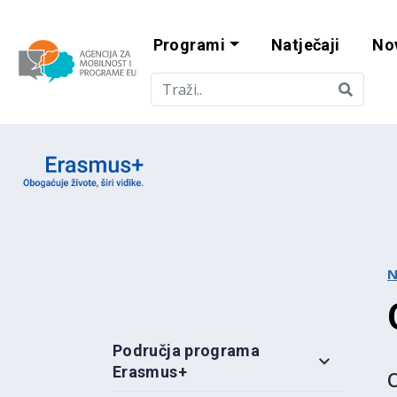
Programi
Natječaji
No
Agencija za mobi
Erasmus emblem
N
Područja programa
Erasmus+
O