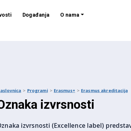
vosti
Događanja
O nama
lnost i programe 
aslovnica
Programi
Erasmus+
Erasmus akreditacija
Oznaka izvrsnosti
znaka izvrsnosti (Excellence label) predsta