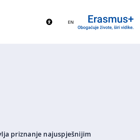
EN
EU
vlja priznanje najuspješnijim