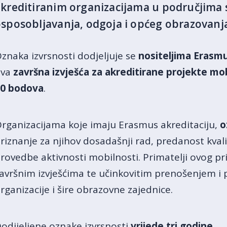
kreditiranim organizacijama u područjima 
sposobljavanja, odgoja i općeg obrazovanja
znaka izvrsnosti dodjeljuje se
nositeljima Erasmu
dva
završna izvješća za akreditirane projekte mo
0 bodova
.
rganizacijama koje imaju Erasmus akreditaciju,
o
riznanje za njihov dosadašnji rad, predanost kval
rovedbe aktivnosti mobilnosti. Primatelji ovog pr
avršnim izvješćima te učinkovitim prenošenjem i
rganizacije i šire obrazovne zajednice.
odijeljene oznake izvrsnosti
vrijede tri godine
.