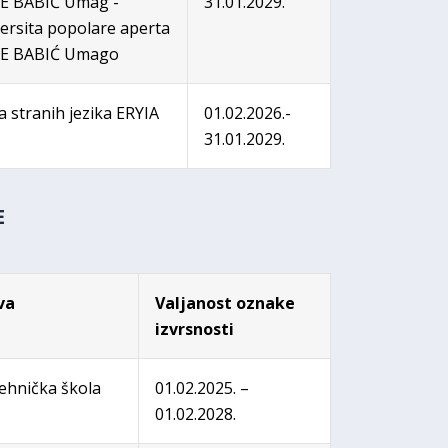
E BABIĆ Umag -
31.01.2029.
ersita popolare aperta
E BABIĆ Umago
a stranih jezika ERYIA
01.02.2026.-
31.01.2029.
E
va
Valjanost oznake
izvrsnosti
tehnička škola
01.02.2025. –
01.02.2028.