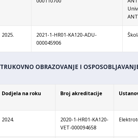
000110700
ANT
Univ
ANT
2025.
2021-1-HR01-KA120-ADU-
Škol
000045906
STRUKOVNO OBRAZOVANJE I OSPOSOBLJAVANJ
Dodjela na roku
Broj akreditacije
Ustano
2024.
2020-1-HR01-KA120-
Elektro
VET-000094658