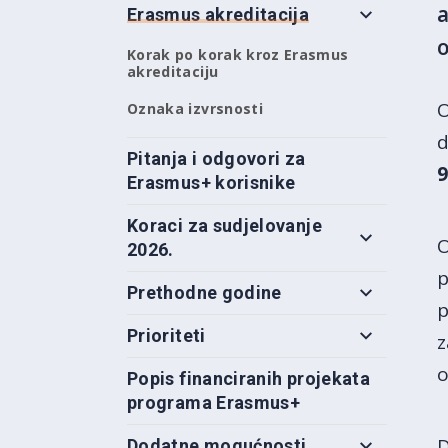
a
Erasmus akreditacija
o
Korak po korak kroz Erasmus
akreditaciju
O
Oznaka izvrsnosti
Pitanja i odgovori za
9
Erasmus+ korisnike
Koraci za sudjelovanje
O
2026.
p
Prethodne godine
p
Prioriteti
z
o
Popis financiranih projekata
programa Erasmus+
D
Dodatne mogućnosti