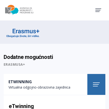
Agencija za mobilnost i pro
Erasmus emblem
Dodatne mogućnosti
ERASMUSA+
ETWINNING
Virtualna odgojno-obrazovna zajednica
eTwinning