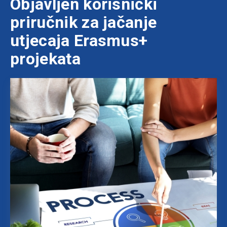
Objavljen korisnički
priručnik za jačanje
utjecaja Erasmus+
projekata