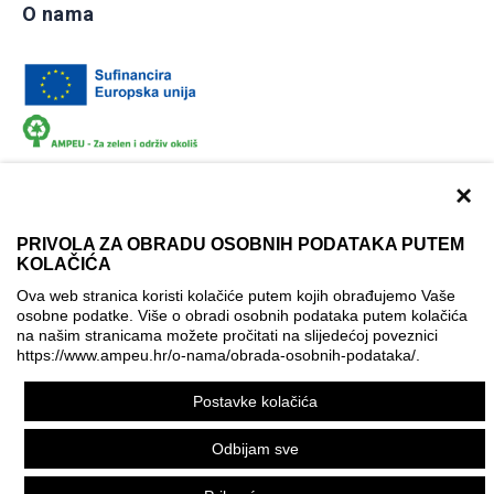
O nama
×
PRIVOLA ZA OBRADU OSOBNIH PODATAKA PUTEM
KOLAČIĆA
Dokumentacija
Uvjeti korištenja
Kontakti
Ova web stranica koristi kolačiće putem kojih obrađujemo Vaše
Izjava o pristupačnosti
osobne podatke. Više o obradi osobnih podataka putem kolačića
na našim stranicama možete pročitati na slijedećoj poveznici
Politika korištenja kolačića
Postavke kolačića
https://www.ampeu.hr/o-nama/obrada-osobnih-podataka/
.
© AMPEU, 2026.
Postavke kolačića
Ova mrežna stranica je ostvarena uz financijsku potporu
Europske komisije. Ona izražava isključivo stajalište autora
Odbijam sve
mrežne stranice i Komisija se ne može smatrati odgovornom