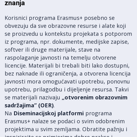
znanja
Korisnici programa Erasmus+ posebno se
obvezuju da sve obrazovne resurse i alate koji
se proizvedu u kontekstu projekata s potporom
iz programa, npr. dokumente, medijske zapise,
softver ili druge materijale, stave na
raspolaganje javnosti na temelju otvorene
licencije. Materijali bi trebali biti lako dostupni,
bez naknade ili ograničenja, a otvorena licencija
javnosti mora omogućavati upotrebu, ponovnu
upotrebu, prilagodbu i dijeljenje resursa. Takvi
se materijali nazivaju
„otvorenim obrazovnim
sadržajima” (OER)
.
Na
Diseminacijskoj platformi
programa
Erasmus+ nalaze se podaci o svim odobrenim
projektima u svim zemljama. Obratite pažnju i
inspirirajte se primjerima dobre prakse i