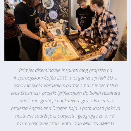
Primjer diseminacije inspirativnog projekta na
Inspiracijskom Caféu 2019. u organizaciji AMPEU: I.
osnovna škola Varaždin s partnerima iz inozemstva
kroz Erasmus+ projekt Igrifikacijom do boljih rezultata
- nauči me igrati! je edukativnu igru iz Erasmus+
projekta Angels and Dragon koja u potpunosti pokriva
nastavne sadržaje iz povijesti i geografije za 7. i 8.
razred osnovne škole. Foto: Ivan Mijić za AMPEU