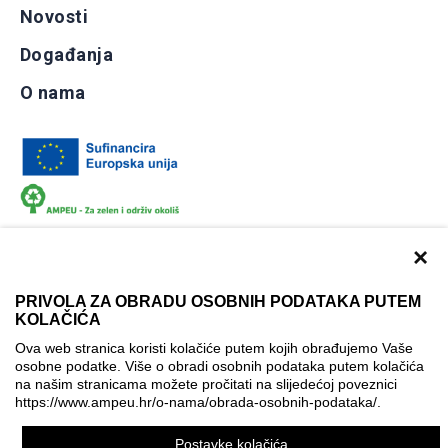
Novosti
Događanja
O nama
×
PRIVOLA ZA OBRADU OSOBNIH PODATAKA PUTEM
KOLAČIĆA
Dokumentacija
Uvjeti korištenja
Kontakti
Ova web stranica koristi kolačiće putem kojih obrađujemo Vaše
Izjava o pristupačnosti
osobne podatke. Više o obradi osobnih podataka putem kolačića
na našim stranicama možete pročitati na slijedećoj poveznici
Politika korištenja kolačića
Postavke kolačića
https://www.ampeu.hr/o-nama/obrada-osobnih-podataka/
.
© AMPEU, 2026.
Postavke kolačića