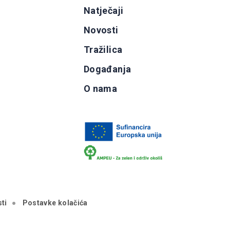
g
Natječaji
b
Novosti
Tražilica
Događanja
O nama
ti
Postavke kolačića