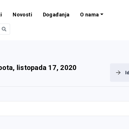
i
Novosti
Događanja
O nama
obilnost i progra
bota, listopada 17, 2020
I