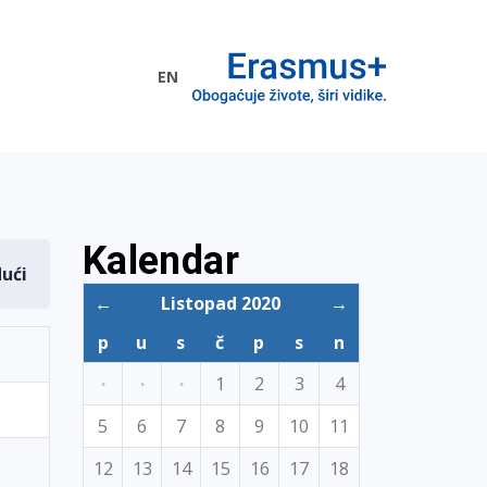
EN
me EU
Kalendar
dući
←
Listopad 2020
→
p
u
s
č
p
s
n
·
·
·
1
2
3
4
5
6
7
8
9
10
11
12
13
14
15
16
17
18