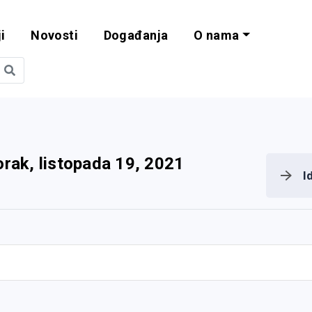
i
Novosti
Događanja
O nama
obilnost i progra
orak, listopada 19, 2021
I