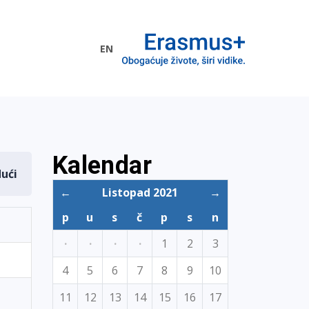
EN
me EU
Kalendar
dući
←
Listopad 2021
→
p
u
s
č
p
s
n
·
·
·
·
1
2
3
4
5
6
7
8
9
10
11
12
13
14
15
16
17