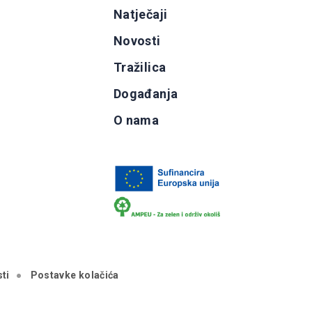
g
Natječaji
b
Novosti
Tražilica
Događanja
O nama
ti
Postavke kolačića