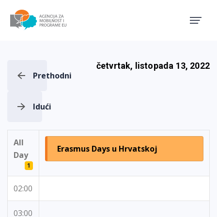
Agencija za mobilnost i pro
četvrtak, listopada 13, 2022
Prethodni
Idući
All
Erasmus Days u Hrvatskoj
Day
1
02:00
03:00