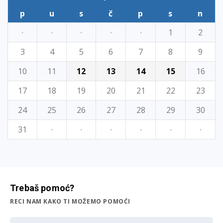
p
u
s
č
p
s
n
·
·
·
·
·
1
2
3
4
5
6
7
8
9
10
11
12
13
14
15
16
17
18
19
20
21
22
23
24
25
26
27
28
29
30
31
·
·
·
·
·
·
Trebaš pomoć?
RECI NAM KAKO TI MOŽEMO POMOĆI