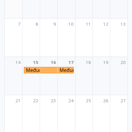
7
8
9
10
11
12
13
14
15
16
17
18
19
20
Međunarodni LTA seminar
Međunarodni LTA seminar
21
22
23
24
25
26
27