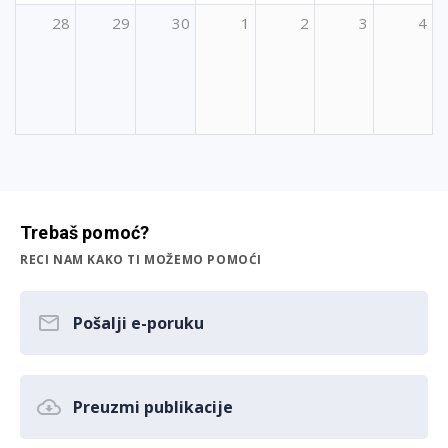
28
29
30
1
2
3
4
Trebaš pomoć?
RECI NAM KAKO TI MOŽEMO POMOĆI
Pošalji e-poruku
Preuzmi publikacije