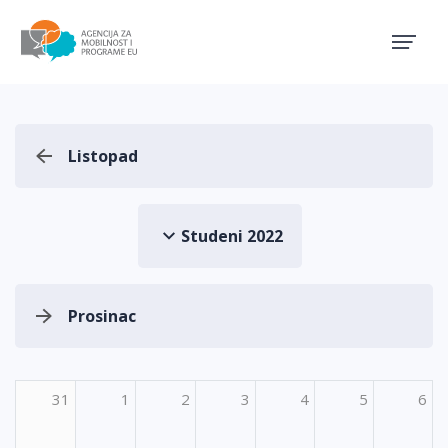
Agencija za mobilnost i pro
Listopad
Studeni 2022
Prosinac
31
1
2
3
4
5
6