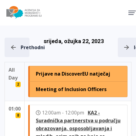
Agencija za mobilnost i pro
srijeda, ožujka 22, 2023
Prethodni
All
Prijave na DiscoverEU natječaj
Day
2
Meeting of Inclusion Officers
01:00
12:00am - 12:00pm
KA2 -
8
Suradnička partnerstva u području
obrazovanja, osposobljavanja i