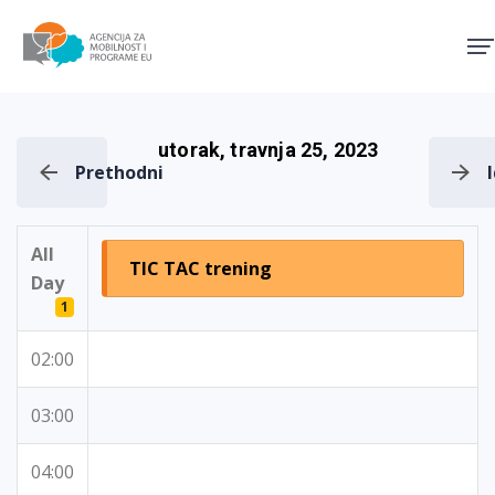
Agencija za mobilnost i pro
utorak, travnja 25, 2023
Prethodni
All
TIC TAC trening
Day
1
02:00
03:00
04:00