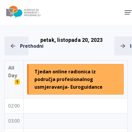
Agencija za mobilnost i pro
petak, listopada 20, 2023
Prethodni
All
Tjedan online radionica iz
Day
područja profesionalnog
1
usmjeravanja- Euroguidance
02:00
03:00