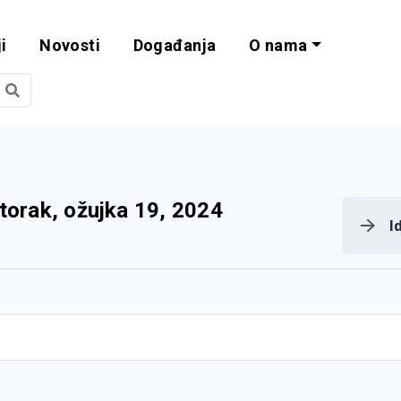
i
Novosti
Događanja
O nama
obilnost i progra
torak, ožujka 19, 2024
I