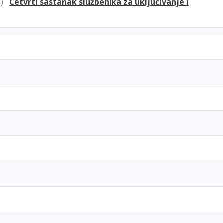
7h)
Četvrti sastanak službenika za uključivanje i