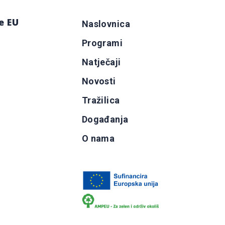
e EU
Naslovnica
Programi
g
Natječaji
b
Novosti
Tražilica
Događanja
O nama