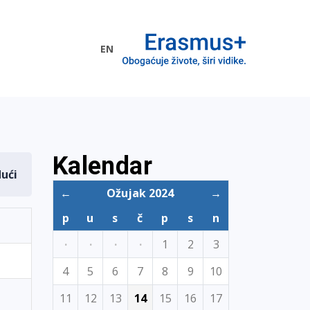
EN
me EU
Kalendar
dući
←
Ožujak 2024
→
p
u
s
č
p
s
n
·
·
·
·
1
2
3
4
5
6
7
8
9
10
11
12
13
14
15
16
17