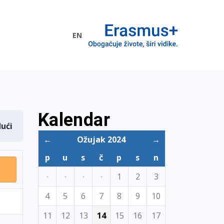
EN
me EU
Kalendar
dući
←
Ožujak 2024
→
p
u
s
č
p
s
n
·
·
·
·
1
2
3
4
5
6
7
8
9
10
11
12
13
14
15
16
17