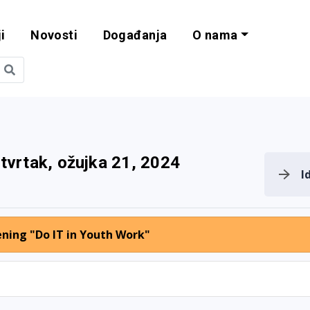
i
Novosti
Događanja
O nama
obilnost i progra
tvrtak, ožujka 21, 2024
I
ning "Do IT in Youth Work"