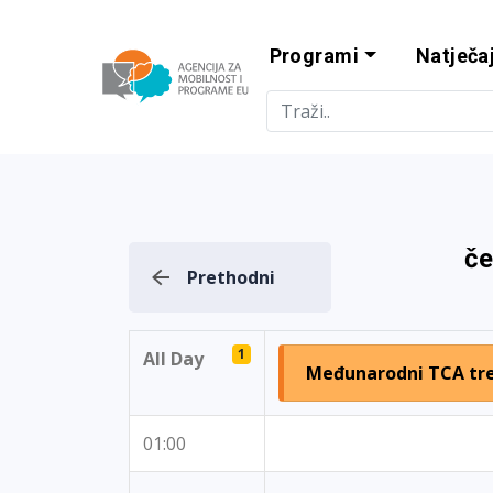
Programi
Natječaj
Agencija za m
če
Prethodni
1
All Day
Međunarodni TCA tre
01:00