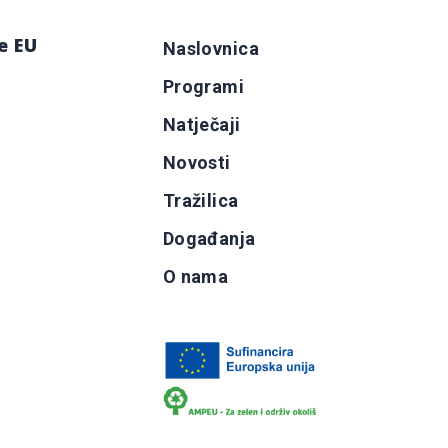
e EU
Naslovnica
Programi
g
Natječaji
b
Novosti
Tražilica
Događanja
O nama