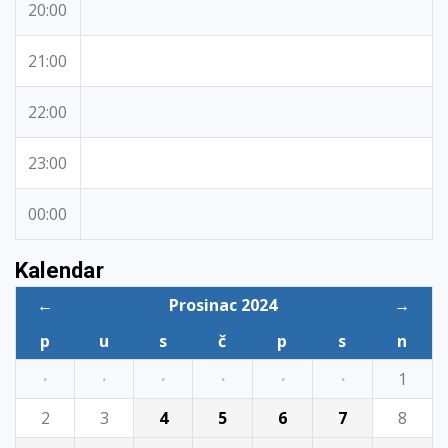
20:00
21:00
22:00
23:00
00:00
Kalendar
←
Prosinac 2024
→
p
u
s
č
p
s
n
·
·
·
·
·
·
1
2
3
4
5
6
7
8