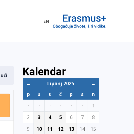
EN
me EU
Kalendar
dući
←
Lipanj 2025
→
p
u
s
č
p
s
n
·
·
·
·
·
·
1
2
3
4
5
6
7
8
9
10
11
12
13
14
15