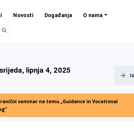
i
Novosti
Događanja
O nama
obilnost i progra
srijeda, lipnja 4, 2025
I
ranični seminar na temu „Guidance in Vocational
ng“