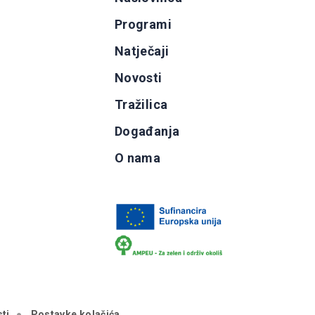
Programi
g
Natječaji
b
Novosti
Tražilica
Događanja
O nama
ti
Postavke kolačića