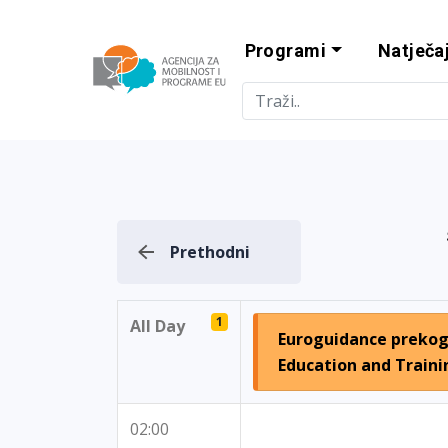
Programi
Natječaj
Agencija za m
Prethodni
1
All Day
Euroguidance prekog
Education and Traini
02:00