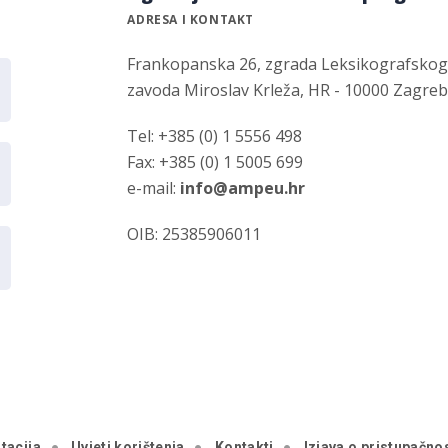
ADRESA I KONTAKT
Frankopanska 26, zgrada Leksikografsko
zavoda Miroslav Krleža, HR - 10000 Zagre
Tel: +385 (0) 1 5556 498
Fax: +385 (0) 1 5005 699
e-mail:
info@ampeu.hr
OIB: 25385906011
tacija
Uvjeti korištenja
Kontakti
Izjava o pristupačnos