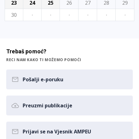
23
24
25
26
27
28
29
30
·
·
·
·
·
·
Trebaš pomoć?
RECI NAM KAKO TI MOŽEMO POMOĆI
Pošalji e-poruku
Preuzmi publikacije
Prijavi se na Vjesnik AMPEU