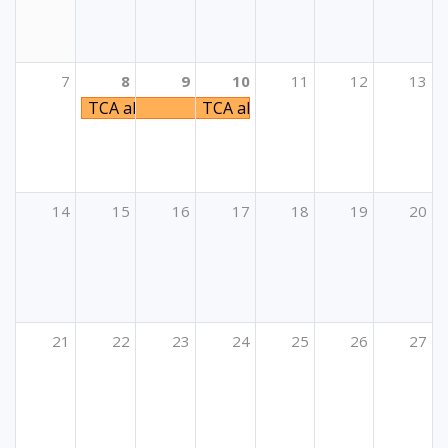
7
8
9
10
11
12
13
TCA aktivnost "Developing skills that enable be
TCA aktivnost "Developing skills
14
15
16
17
18
19
20
21
22
23
24
25
26
27