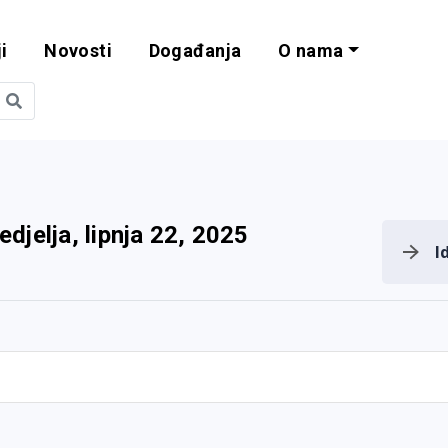
i
Novosti
Događanja
O nama
obilnost i progra
edjelja, lipnja 22, 2025
I