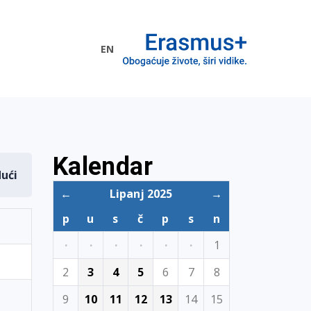
EN
me EU
Kalendar
dući
←
Lipanj 2025
→
p
u
s
č
p
s
n
·
·
·
·
·
·
1
2
3
4
5
6
7
8
9
10
11
12
13
14
15