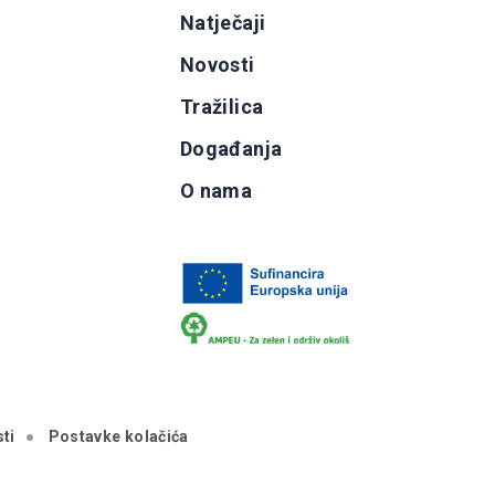
g
Natječaji
b
Novosti
Tražilica
Događanja
O nama
ti
Postavke kolačića