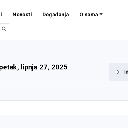
i
Novosti
Događanja
O nama
obilnost i progra
petak, lipnja 27, 2025
I