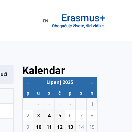
EN
me EU
Kalendar
dući
←
Lipanj 2025
→
p
u
s
č
p
s
n
·
·
·
·
·
·
1
2
3
4
5
6
7
8
9
10
11
12
13
14
15